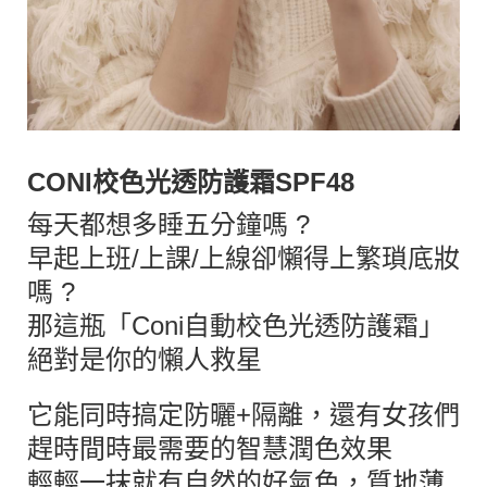
CONI校色光透防護霜SPF48
每天都想多睡五分鐘嗎 ?
早起上班/上課/上線卻懶得上繁瑣底妝
嗎 ?
那這瓶「Coni自動校色光透防護霜」
絕對是你的懶人救星
它能同時搞定防曬+隔離，還有女孩們
趕時間時最需要的智慧潤色效果
輕輕一抹就有自然的好氣色，質地薄