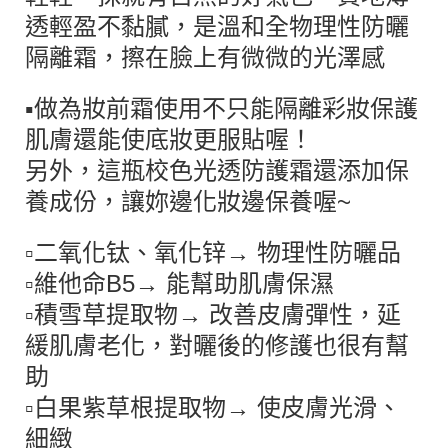
透輕盈不黏膩，是溫和全物理性防曬
隔離霜，擦在臉上有微微的光澤感
▪️做為妝前霜使用不只能隔離彩妝保護
肌膚還能使底妝更服貼喔！
另外，這瓶校色光透防護霜還添加保
養成份，讓妳邊化妝邊保養喔~
▫️二氧化钛、氧化锌→ 物理性防曬品
▫️維他命B5→ 能幫助肌膚保濕
▫️積雪草提取物→ 改善皮膚彈性，延
緩肌膚老化，對曬後的修護也很有幫
助
▫️白果紫草根提取物→ 使皮膚光滑、
細緻