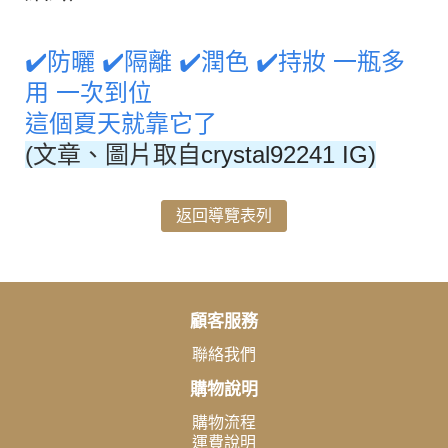
✔️防曬 ✔️隔離 ✔️潤色 ✔️持妝 一瓶多
用 一次到位
這個夏天就靠它了
(文章、圖片取自
crystal92241 IG)
返回導覽表列
顧客服務
聯絡我們
購物說明
購物流程
運費說明