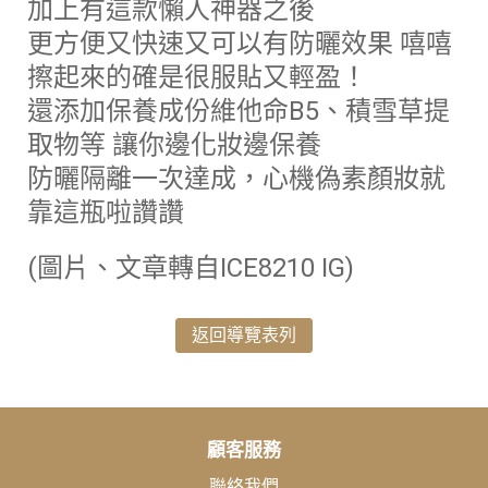
加上有這款懶人神器之後
更方便又快速又可以有防曬效果 嘻嘻
擦起來的確是很服貼又輕盈！
還添加保養成份維他命B5、積雪草提
取物等 讓你邊化妝邊保養
防曬隔離一次達成，心機偽素顏妝就
靠這瓶啦讚讚
(圖片、文章轉自ICE8210 IG)
返回導覽表列
顧客服務
聯絡我們