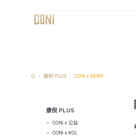
CONI X NEWS
康倪 PLUS
CONI x NEWS
康倪 PLUS
CONI x 公益
CONI x KOL