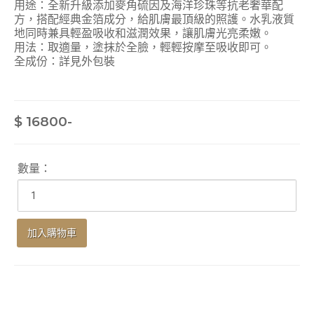
用途：全新升級添加麥角硫因及海洋珍珠等抗老奢華配
方，搭配經典金箔成分，給肌膚最頂級的照護。水乳液質
地同時兼具輕盈吸收和滋潤效果，讓肌膚光亮柔嫩。
用法：取適量，塗抹於全臉，輕輕按摩至吸收即可。
全成份：詳見外包裝
$ 16800-
數量：
加入購物車