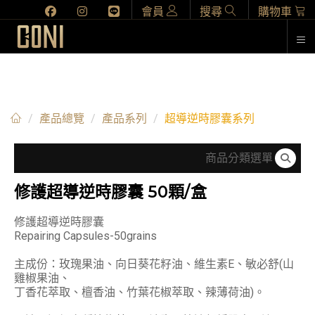
會員
搜尋
購物車
超導逆時膠囊系列
產品總覽
產品系列
超導逆時膠囊系列
商品分類選單
修護超導逆時膠囊 50顆/盒
修護超導逆時膠囊
Repairing Capsules-50grains
主成份：玫瑰果油、向日葵花籽油、維生素E、敏必舒(山
雞椒果油、
丁香花萃取、檀香油、竹葉花椒萃取、辣薄荷油)。