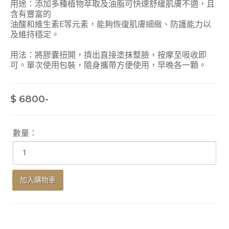
用途：添加多種植物萃取及油脂可快速舒緩肌膚不適，且
含有豐富的
油酸和維生素E等元素，能夠恢復肌膚細緻、防護能力以
及維持穩定。
用法：將膠囊扭開，擠出直接塗抹整臉，按摩至吸收即
可。單次使用包裝，隨身攜帶方便使用，早晚各一顆。
$ 6800-
數量：
加入購物車